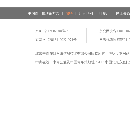
中国青年报联系方式
|
招聘
|
广告刊例
|
印刷厂
|
网上暴
京ICP备16062000号-3
京公网安备11010102
京网文【2013】0922-971号
网络视听许可证0110
北京中青在线网络信息技术有限公司版权所有 声明：本网站
中青在线、中青公益及中国青年报地址 Add：中国北京东直门海运仓2号