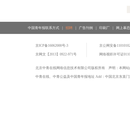
中国青年报联系方式
|
招聘
|
广告刊例
|
印刷厂
|
网上暴
京ICP备16062000号-3
京公网安备11010102
京网文【2013】0922-971号
网络视听许可证0110
北京中青在线网络信息技术有限公司版权所有 声明：本网站
中青在线、中青公益及中国青年报地址 Add：中国北京东直门海运仓2号