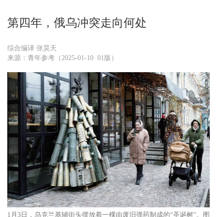
第四年，俄乌冲突走向何处
综合编译 张昊天
来源：青年参考（2025-01-10 01版）
1月3日，乌克兰基辅街头摆放着一棵由废旧弹药制成的“圣诞树”。图