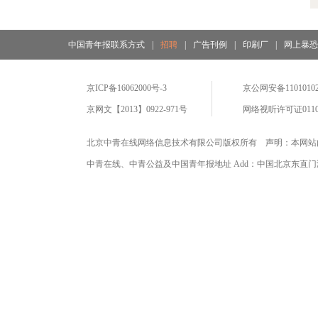
中国青年报联系方式
|
招聘
|
广告刊例
|
印刷厂
|
网上暴
京ICP备16062000号-3
京公网安备11010102
京网文【2013】0922-971号
网络视听许可证0110
北京中青在线网络信息技术有限公司版权所有 声明：本网站
中青在线、中青公益及中国青年报地址 Add：中国北京东直门海运仓2号