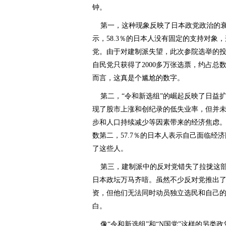
钟。
第一，这种现象反映了日本政党政治的衰
示，58.3％的日本人没有固定的支持对象
党。由于对建制派失望，此次参院选举的投票
自民党只获得了2000多万张选票，约占总数
而言，这真是个尴尬的数字。
第二，“令和新选组”的崛起反映了日益扩
现了股市上涨和创纪录的低失业率，但并
步和人口持续减少等因素带来的经济焦虑。
数第二，57.7％的日本人表示自己面临经
了这些人。
第三，建制派中的反对党错失了拉拢这部
日本政坛万马齐喑。虽然不少反对党推出了
资，但他们无法同时动员独立选民和自己
白。
像“令和新选组”和“N国党”这样的另类