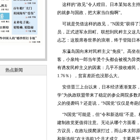
这样的“政见”令人瞠目。日本某知名主持
的就参与国政，把大家当白痴啊”。
可就是凭借这样的政见，“N国党”获得了
员，正式进军永田町。联想到民粹主义这
忐忑：这股席卷世界的浪潮，终于登陆日
东瀛岛国向来对民粹主义“免疫”。高坐
客，小泉纯一郎当年烫个头都会被视为异
有诱发民粹主义的因素：几乎不接收难民
热点新闻
1.76％），贫富差距也没那么大。
安倍晋三上台以来，日本经济逐渐复苏，失
学”为执政联盟带来了稳定的参众两院多数
义的侵袭吗？还是说，“N国党”仅仅是奇葩
“N国党”可能是，但“令和新选组”不是
建制政党更值得注意。无论从哪个方面看，
方议员，在政坛摸爬滚打过，而山本太郎原
和新选组”在大选前3个月才成立，主要基于