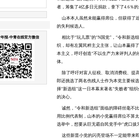
者，筹集了4亿多日元捐款，拿下了4.6％
山本本人虽然未能赢得席位，但获得了近1
的失利候选人。
年报-中青在线官方微信
相比于“玩儿票”的“N国党”，“令和新选
织，却有左翼民粹主义主张，让山本赢得了
本主义，呼吁创造“不以生产力来评判人的
体。
除了呼吁对富人征税、取消消费税、提高
郎还挑选了两名伤残人士作为本党主要候
择“新选组”这一日本幕末著名“失败者”组
的决心。
诚然，“令和新选组”面临的障碍丝毫不比
用比例代表制，山本的小党赢得席位不算太
选举中，想要从巨无霸自民党手中“虎口拔
这些新晋小党的闪亮登场不一定能带来即