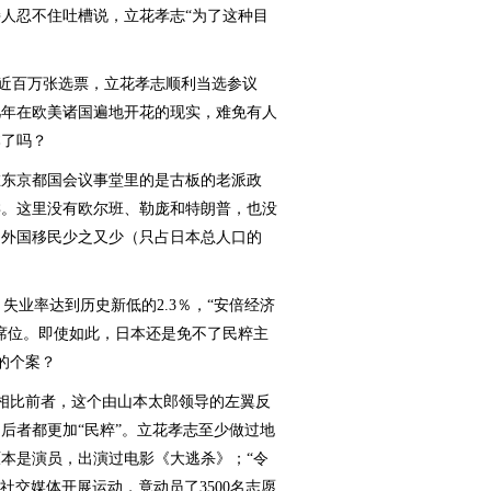
人忍不住吐槽说，立花孝志“为了这种目
近百万张选票，立花孝志顺利当选参议
几年在欧美诸国遍地开花的现实，难免有人
本了吗？
在东京都国会议事堂里的是古板的老派政
类。这里没有欧尔班、勒庞和特朗普，也没
，外国移民少之又少（只占日本总人口的
业率达到历史新低的2.3％，“安倍经济
席位。即使如此，日本还是免不了民粹主
的个案？
。相比前者，这个由山本太郎领导的左翼反
后者都更加“民粹”。立花孝志至少做过地
本是演员，出演过电影《大逃杀》；“令
社交媒体开展运动，竟动员了3500名志愿