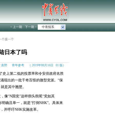
< 上一期
下一期 >
中青报系
一个接一个
陆日本了吗
 袁野 青年参考 （ 2019年08月16日 01 版）
了史上第二低的投票率和令安倍政府名胜
涌现出的一批千奇百怪的微型党派。“保
，就是其中翘楚。
像“N国党”这样彻头彻尾“党如其
明确且单一，就是“打倒NHK”。具体来
，并呼吁NHK实施改革。