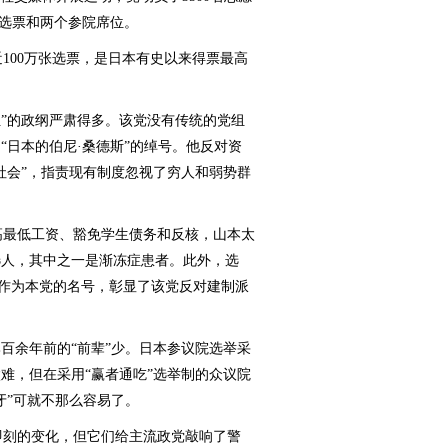
的选票和两个参院席位。
00万张选票，是日本有史以来得票最高
组”的政纲严肃得多。该党没有传统的党组
“日本的伯尼·桑德斯”的绰号。他反对资
社会”，指责现有制度忽视了穷人和弱势群
最低工资、豁免学生债务和反核，山本太
选人，其中之一是渐冻症患者。此外，选
织作为本党的名号，彰显了该党反对建制派
百余年前的“前辈”少。日本参议院选举采
难，但在采用“赢者通吃”选举制的众议院
牙”可就不那么容易了。
刻的变化，但它们给主流政党敲响了警