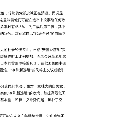
落，传统的党派忠诚正在消逝。民调显
，这意味着他们可能在选举中投票给任何政
率只有48.8％，为二战后第二低，其中
的19％。对宣称自己“代表全民”的自民党
大的社会经济差距。虽然“安倍经济学”实
未缓解临时工比例增加、养老金改革原地踏
日本的贫困率接近16％，在七国集团中倒
济困难。“令和新选组”的民粹主义议程吸引
分选民的机会，面对一家独大的自民党，
类似“令和新选组”的政策，如提高最低工
的基本盘。民粹主义乘势而起，填补了空
政党可能在未来几年继续发展。它们也许不