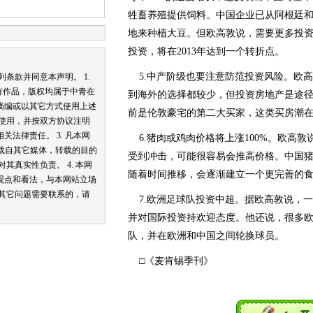
牲畜养殖提供饲料。中国企业已从阿根廷
地来种植大豆。但欧高敦说，需要更多投
投资，将在2013年达到一个转折点。
5.中产阶级也要注意防范投资风险。欧高
款并同意本声明。 1.
有作品，版权均属于中青在
到海外的选择都较少，但投资房地产是途
摘编或以其它方式使用上述
前是伦敦豪宅的第二大买家，这类买房潮
内使用，并按双方协议注明
法律责任。 3. 凡本网
6.猪肉或鸡肉价格将上涨100%。欧高
转载自其它媒体，转载的目的
受到冲击，可能很容易会推高价格。中国
其真实性负责。 4. 本网
随着时间推移，会逐渐建立一个更完善的
观点和看法，与本网站立场
和其它问题需要联系的，请
7.欧洲足球队投资中超。据欧高敦说，一
并对国际投资持欢迎态度。他还说，很多
队，并在欧洲和中国之间轮换球员。
□《麦肯锡季刊》