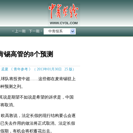
< 上一期
下一期 >
中青报系
麦肯锡高管的8个预测
 孟夏 《 青年参考 》（ 2013年01月30日 25 版）
球队将投资中超……这些都在麦肯锡驻上
0种预测之列。
其说是期望不如说是希望的诉求是，中国
）将取消。
欧高敦说，法定长假的现行结构要么会逐
种已失去作用的做法将正式取消。法定长假
有假期，有机会将积蓄花出去。