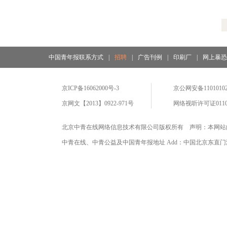
中国青年报联系方式
|
招聘
|
广告刊例
|
印刷厂
|
网上暴
京ICP备16062000号-3
京公网安备11010102
京网文【2013】0922-971号
网络视听许可证0110
北京中青在线网络信息技术有限公司版权所有 声明：本网站
中青在线、中青公益及中国青年报地址 Add：中国北京东直门海运仓2号